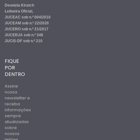
Deonizia Kiratch
Leiloeira Oficial,
JUCEAC sob n.º 004/2010
JUCEAM sob n.º 22/2020
JUCERO sob n.º 21/2017
JUCERJA sob n.º 348
JUCIS-DF sob n.º 210
FIQUE
POR
DENTRO
Assine
nossa
newsletter e
receba
informações
sempre
atualizadas
sobre
nossos
leilões.