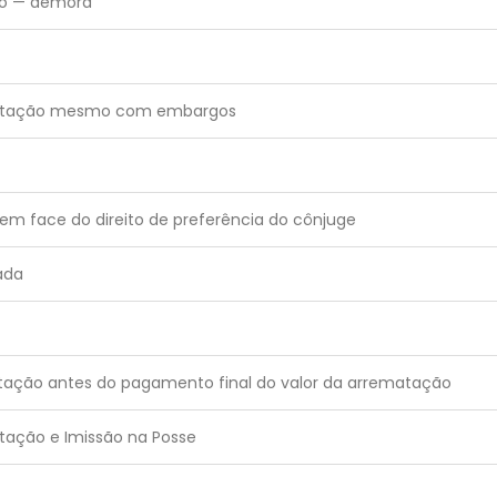
ão — demora
ematação mesmo com embargos
m face do direito de preferência do cônjuge
ada
tação antes do pagamento final do valor da arrematação
tação e Imissão na Posse