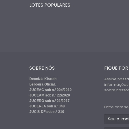
LOTES POPULARES
SOBRE NÓS
FIQUE POR
Assine nossa
Deonizia Kiratch
informações
Leiloeira Oficial,
sobre nossos 
JUCEAC sob n.º 004/2010
JUCEAM sob n.º 22/2020
JUCERO sob n.º 21/2017
JUCERJA sob n.º 348
Entre com se
JUCIS-DF sob n.º 210